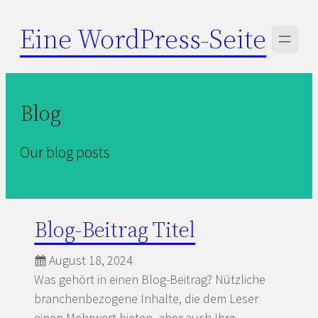
Zum
Eine WordPress-Seite
Inhalt
springen
Blog
Our blog posts
Blog-Beitrag Titel
August 18, 2024
Was gehört in einen Blog-Beitrag? Nützliche
branchenbezogene Inhalte, die dem Leser
einen Mehrwert bieten, aber auch Ihre